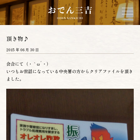
ホーム
頂き物♪
2015 年 06 月 30 日
三吉について
会合にて（・｀ω´・）
いつもお世話になっている中央署の方からクリアファイルを頂き
お品書き
ました。
店舗情報
営業カレンダー
ネットショップ