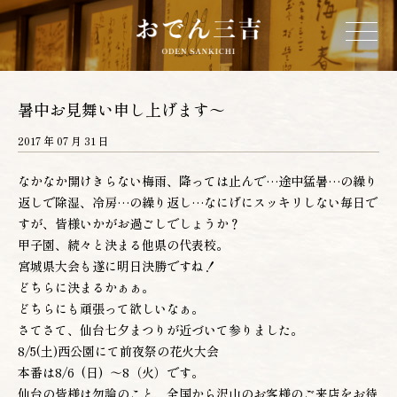
ホーム
暑中お見舞い申し上げます～
2017 年 07 月 31 日
三吉について
なかなか開けきらない梅雨、降っては止んで…途中猛暑…の繰り
返しで除湿、冷房…の繰り返し…なにげにスッキリしない毎日で
お品書き
すが、皆様いかがお過ごしでしょうか？
甲子園、続々と決まる他県の代表校。
宮城県大会も遂に明日決勝ですね！
店舗情報
どちらに決まるかぁぁ。
どちらにも頑張って欲しいなぁ。
営業カレンダー
さてさて、仙台七夕まつりが近づいて参りました。
8/5(土)西公園にて前夜祭の花火大会
本番は8/6 (日) ～8（火）です。
ネットショップ
仙台の皆様は勿論のこと、全国から沢山のお客様のご来店をお待