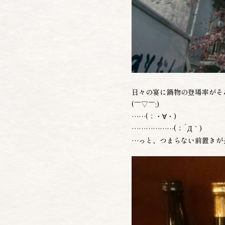
日々の宴に鍋物の登場率がそ
(￣▽￣;)
……(；・∀・)
………………(；´Д｀)
…っと、つまらない前置きが