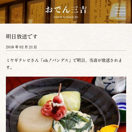
ホーム
明日放送です
2018 年 02 月 21 日
三吉について
ミヤギテレビさん「oh！バンデス」で明日、当店が放送されま
す。
お品書き
店舗情報
営業カレンダー
ネットショップ