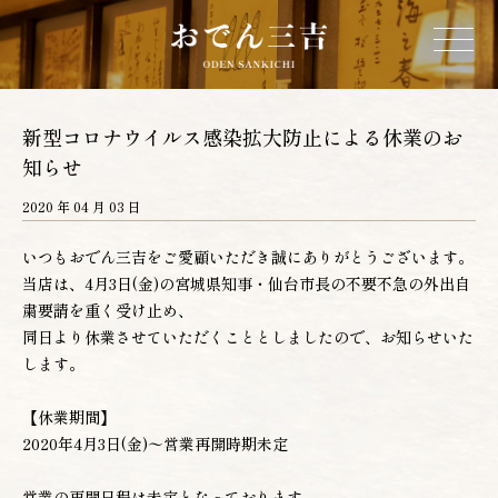
ホーム
新型コロナウイルス感染拡大防止による休業のお
知らせ
三吉について
2020 年 04 月 03 日
いつもおでん三吉をご愛顧いただき誠にありがとうございます。
お品書き
当店は、4月3日(金)の宮城県知事・仙台市長の不要不急の外出自
粛要請を重く受け止め、
店舗情報
同日より休業させていただくこととしましたので、お知らせいた
します。
営業カレンダー
【休業期間】
2020年4月3日(金)〜営業再開時期未定
ネットショップ
営業の再開日程は未定となっております。