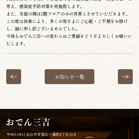
考え、感染症予防対策を実施致します。
また、当面の間は1階フロアのみの営業とさせていただきます。
お電話でのご予約
この度は休業により、多くの皆さまにご心配・ご不便をお掛け
022-222-3830
し、誠に申し訳ございませんでした。
(月〜土 12:00〜22:00)
今後もおでん三吉への変わらぬご愛顧をどうぞよろしくお願いい
たします。
WEBからのご予約
お知らせ一覧
〒980-0811 仙台市青葉区一番町4丁目10-8