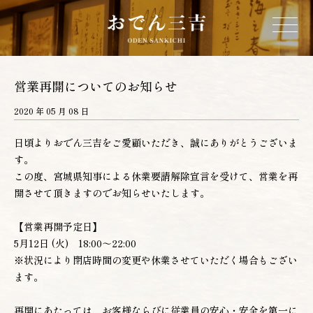
ホーム
営業再開についてのお知らせ
2020 年 05 月 08 日
三吉について
日頃よりおでん三吉をご愛顧いただき、誠にありがとうございま
す。
お品書き
この度、宮城県知事による休業要請解除宣言を受けて、営業を再
開させて頂きますのでお知らせいたします。
店舗情報
【営業再開予定日】
5月12日 (火) 18:00～22:00
営業カレンダー
※状況により閉店時間の変更や休業させていただく場合もござい
ます。
ネットショップ
再開にあたっては、お客様ならびに従業員の安心・安全を第一に