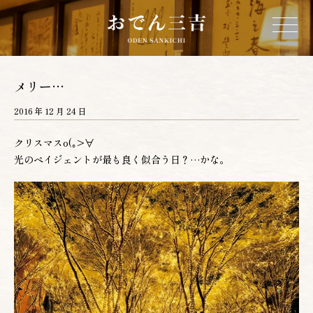
ホーム
メリー…
2016 年 12 月 24 日
三吉について
クリスマスo(｡>∀
光のペイジェントが最も良く似合う日？…かな。
お品書き
店舗情報
営業カレンダー
ネットショップ