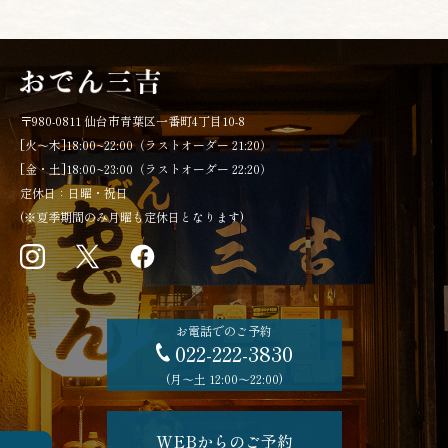
お電話でのご予約
022-222-3830
(月〜土 12:00〜22:00)
〒980-0811 仙台市青葉区一番町4丁目10-8
[火～木]18:00~22:00（ラストオーダー 21:20）
WEBからのご予約
[金・土]18:00~23:00（ラストオーダー 22:20）
定休日：日曜・祝日
(※夏季期間のみ月曜も定休日となります)
お電話でのご予約
022-222-3830
(月〜土 12:00〜22:00)
WEBからのご予約