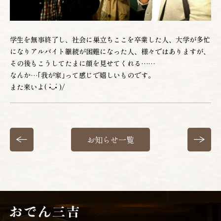
お電話でのご予約
022-222-3830
学生を無事終了し、社会に巣立ちここを卒業した人、大学が多忙
になりアルバイト継続が困難になった人、様々ではありますが、
(月〜土 12:00〜22:00)
その後もこうしてたまに顔を見せてくれる……
なんか…｢我が家｣って感じで嬉しいものです。
WEBからのご予約
また来いよ( •̀ᴗ•́ )/
お知らせ一覧