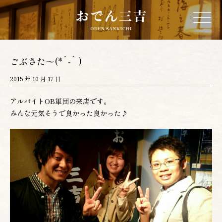
ホーム
ごぶさた～(*´-` )
2015 年 10 月 17 日
三吉について
アルバイトOB軍団の来店です。
みんな元気そうで良かった良かった♪
お品書き
店舗情報
営業カレンダー
ネットショップ